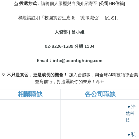
📩
投遞方式
：請將個人履歷與自我介紹寄至
[公司HR信箱]
標題請註明「校園實習生應徵 – [應徵職位] – [姓名]」
人資部 | 呂小姐
02-8226-1289 分機 1104
Email：info@aeonlighting.com
💡
不只是實習，更是成長的機會！
加入台超微，與全球AI科技領導企業
並肩前行，打造屬於你的未來！💪✨
相關職缺
各公司職缺
● 浩
然科
技
● 弘