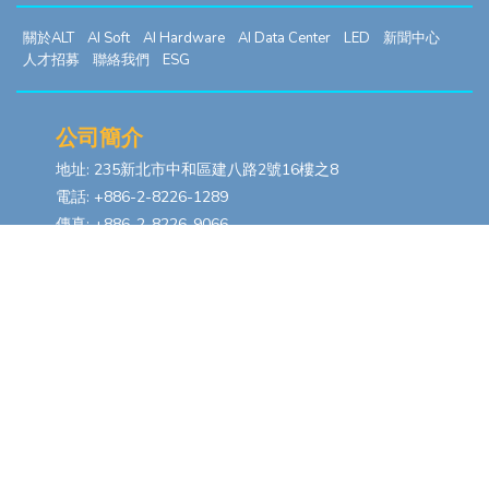
關於ALT
AI Soft
AI Hardware
AI Data Center
LED
新聞中心
人才招募
聯絡我們
ESG
公司簡介
地址: 235新北市中和區建八路2號16樓之8
電話: +886-2-8226-1289
傳真: +886-2-8226-9066
八德廠資訊
地址: 桃園市八德區長安街306號
電話: 03-3671688#601
樹林廠資訊
地址: 新北市樹林區柑園街一段1號之65
電話: 02-2680-8068
Top