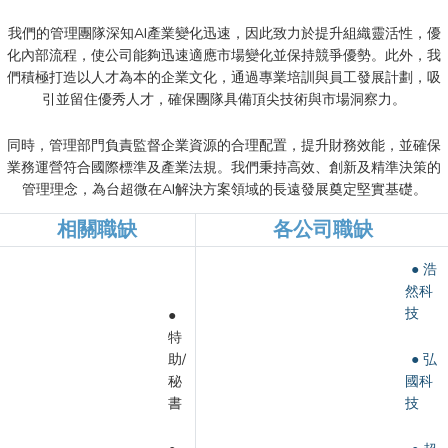
我們的管理團隊深知AI產業變化迅速，因此致力於提升組織靈活性，優
化內部流程，使公司能夠迅速適應市場變化並保持競爭優勢。此外，我
們積極打造以人才為本的企業文化，通過專業培訓與員工發展計劃，吸
引並留住優秀人才，確保團隊具備頂尖技術與市場洞察力。
同時，管理部門負責監督企業資源的合理配置，提升財務效能，並確保
業務運營符合國際標準及產業法規。我們秉持高效、創新及精準決策的
管理理念，為台超微在AI解決方案領域的長遠發展奠定堅實基礎。
相關職缺
各公司職缺
● 浩
然科
技
●
特
助/
● 弘
秘
國科
書
技