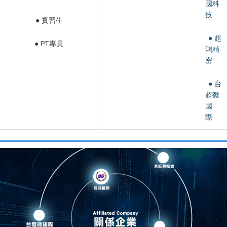
國科
技
● 實習生
● 超
● PT專員
鴻精
密
● 台
超微
國
際