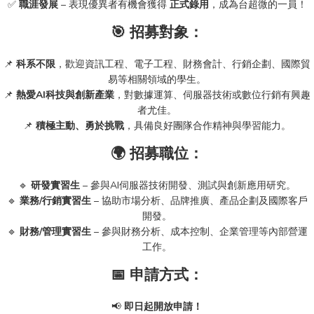
✅
職涯發展
– 表現優異者有機會獲得
正式錄用
，成為台超微的一員！
🎯 招募對象：
📌
科系不限
，歡迎資訊工程、電子工程、財務會計、行銷企劃、國際貿
易等相關領域的學生。
📌
熱愛AI科技與創新產業
，對數據運算、伺服器技術或數位行銷有興趣
者尤佳。
📌
積極主動、勇於挑戰
，具備良好團隊合作精神與學習能力。
🌍 招募職位：
🔹
研發實習生
– 參與AI伺服器技術開發、測試與創新應用研究。
🔹
業務/行銷實習生
– 協助市場分析、品牌推廣、產品企劃及國際客戶
開發。
🔹
財務/管理實習生
– 參與財務分析、成本控制、企業管理等內部營運
工作。
📅 申請方式：
📢
即日起開放申請！